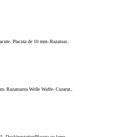
acute- Placuta de 10 mm- Razatoar..
m- Razatoarea Welle Waffe- Curarat..
V5- DockingstationPlacuta cu lame..