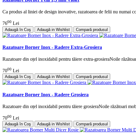
Ca produs al liniei de design inovative, razatoarea de felii nu numai c
00
76
Lei
Adaugă în Coş
Adaugă in Wishlist
Compară produsul
Razatoare Borner Inox - Radere Extra-Grosiera
Razatoare din oțel inoxidabil pentru tăiere extra-grosieraNoile răzătoa
00
70
Lei
Adaugă în Coş
Adaugă in Wishlist
Compară produsul
Razatoare Borner Inox - Radere Grosiera
Razatoare din oțel inoxidabil pentru tăiere grosieraNoile răzătoari mob
00
70
Lei
Adaugă în Coş
Adaugă in Wishlist
Compară produsul