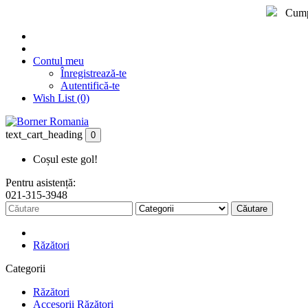
Cumpărâ
Contul meu
Înregistrează-te
Autentifică-te
Wish List (0)
text_cart_heading
0
Coșul este gol!
Pentru asistență:
021-315-3948
Căutare
Răzători
Categorii
Răzători
Accesorii Răzători