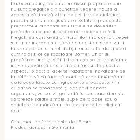
bazeaza pe ingrediente proaspat preparate care
nu sunt pregatite din punct de vedere industrial.
Aceasta păstrează vitaminele și fibrele dietetice,
precum și aromele gustoase. Salatele proaspete,
preparatele crocante sau supele se dovedesc
perfecte cu ajutorul razatoarei noastre de felii.
Pregătirea castraveților, ridichiilor, morcovilor, cepei
și a altor ingrediente sănătoase este distractiva și
tăierea perfecta in felii subțiri este la fel de ușoară
cum folositi orice razatoare Borner. Chiar și
pregătirea unei gustări între mese se va transforma
într-o adevărată arta vitală cu factor de bucurie.
Aspectul plăcut al acestei razatoare inovatoare de
bucătărie vă va face să doriți să creați mâncăruri
delicioase făcute cu ingrediente proaspete. Prin
culoarea sa proaspătă și designul perfect
ergonomic, va convinge toată lumea care dorește
să creeze salate simple, supe delicioase sau o
varietate de mâncăruri de legume cat ai clipi din
ochi!
Grosimea de feliere este de 1,5 mm.
Produs fabricat in Germania