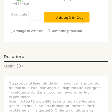
00
(+65
Lei)
Cantitate
Adaugă În Coş
Adaugă in Wishlist
Compară produsul
Descriere
Opinii (0)
Ca produs al liniei de design inovative, razatoarea
de felii nu numai convinge cu aspectul său elegant
în culoarea sa, dar și cu o manevrare perfect
ergonomică.
Acum puteți tăia cantități și mai mari de legume
pentru salate, supe sau mâncăruri diverse, fără
probleme și în siguranță. O dieta sanatoasa se