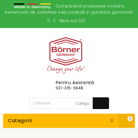
Cumpărând produsele noastre,
beneficiați de calitatea ireprosabilă și garanția germană!
Wish List (0)
Pentru Asistență:
021-315-3948
0
Categorii