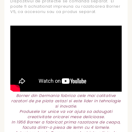
Dispozitivul de protectie se comanda separat. El
poate fi achizitionat impreuna cu razatoarea Borner
V5, ca accesoriu sau ca produs separat.
Borner din Germania fabrica cele mai calitative
razatori de pe piata astazi si este lider in tehnologie
si inovatie.
Produsele lor unice va vor ajuta sa adaugati
creativitate oricarei mese delicioase.
In 1956 Borner a fabricat prima razatoare de ceapa,
facuta dintr-o piesa de lemn cu 4 lamele.