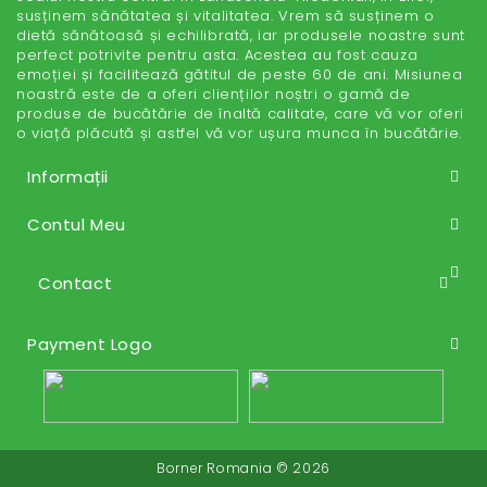
susținem sănătatea și vitalitatea. Vrem să susținem o
dietă sănătoasă și echilibrată, iar produsele noastre sunt
perfect potrivite pentru asta. Acestea au fost cauza
emoției și facilitează gătitul de peste 60 de ani. Misiunea
noastră este de a oferi clienților noștri o gamă de
produse de bucătărie de înaltă calitate, care vă vor oferi
o viață plăcută și astfel vă vor ușura munca în bucătărie.
Informații
Contul Meu
Contact
Payment Logo
Borner Romania © 2026