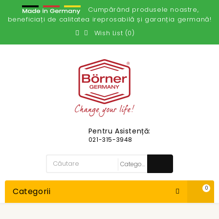
Cumpărând produsele noastre,
beneficiați de calitatea ireprosabilă și garanția germană!
Wish List (0)
Pentru Asistență:
021-315-3948
0
Categorii