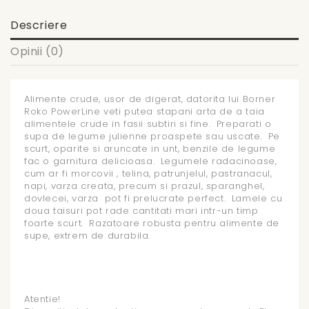
Descriere
Opinii (0)
Alimente crude, usor de digerat, datorita lui Borner
Roko PowerLine veti putea stapani arta de a taia
alimentele crude in fasii subtiri si fine. Preparati o
supa de legume julienne proaspete sau uscate. Pe
scurt, oparite si aruncate in unt, benzile de legume
fac o garnitura delicioasa. Legumele radacinoase,
cum ar fi morcovii , telina, patrunjelul, pastranacul,
napi, varza creata, precum si prazul, sparanghel,
dovlecei, varza pot fi prelucrate perfect. Lamele cu
doua taisuri pot rade cantitati mari intr-un timp
foarte scurt. Razatoare robusta pentru alimente de
supe, extrem de durabila.
Atentie!