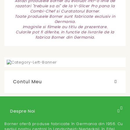
Astazi produsele Borner au evoluat intr-o linie de
razatori "trebuie sa ai" de la V-Slicer Pro pana la
Combi-Chef si Curatatorul Borner.
Toate produsele Borner sunt fabricate exclusiv in
Germania.
Imaginile si filmele au titlu de prezentare.
Culorile pot fi diferite, in functie de livrarile de la
fabrica Borner din Germania.
Contul Meu
Despre Noi
Borner oferă produse fabricate în Germania din 1956. Cu
sediul nostru central în Landscheid-Niederkail, în Eifel,