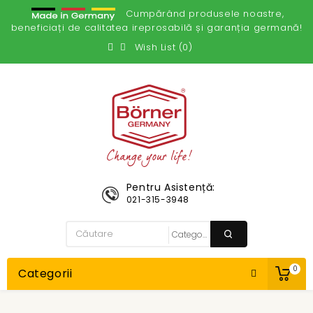
Cumpărând produsele noastre,
beneficiați de calitatea ireprosabilă și garanția germană!
Wish List (0)
Pentru Asistență:
021-315-3948
0
Categorii