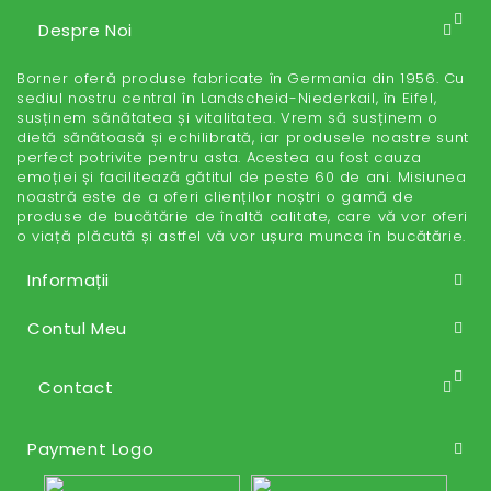
Despre Noi
Borner oferă produse fabricate în Germania din 1956. Cu
sediul nostru central în Landscheid-Niederkail, în Eifel,
susținem sănătatea și vitalitatea. Vrem să susținem o
dietă sănătoasă și echilibrată, iar produsele noastre sunt
perfect potrivite pentru asta. Acestea au fost cauza
emoției și facilitează gătitul de peste 60 de ani. Misiunea
noastră este de a oferi clienților noștri o gamă de
produse de bucătărie de înaltă calitate, care vă vor oferi
o viață plăcută și astfel vă vor ușura munca în bucătărie.
Informații
Contul Meu
Contact
Payment Logo