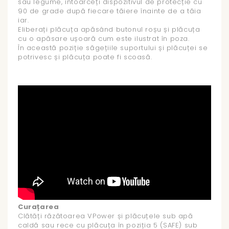
sau legume, întoarceți dispozitivul de protecție cu
90 de grade după fiecare tăiere înainte de a tăia
iar.
Eliberați plăcuța apăsând butonul roșu și plăcuța
cu o apăsare ușoară cum este ilustrat în poza.
În această poziție săgețiile suportului și plăcuței se
potrivesc și plăcuța poate fi scoasă.
Curațarea
Clătăți răzătoarea VPower și plăcuțele sub apă
caldă sau rece cu plăcuța în poziția 5 (SAFE) sub