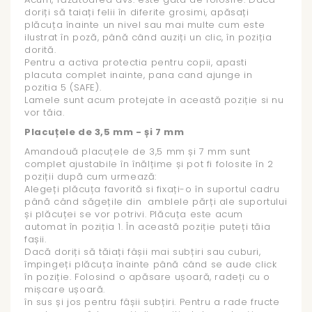
doriți să taiați felii în diferite grosimi, apăsați
plăcuța înainte un nivel sau mai multe cum este
ilustrat în poză, până când auziți un clic, în poziția
dorită.
Pentru a activa protectia pentru copii, apasti
placuta complet inainte, pana cand ajunge in
pozitia 5 (SAFE).
Lamele sunt acum protejate în această poziție si nu
vor tăia.
Placuțele de 3,5 mm - și 7 mm
Amandouă placuțele de 3,5 mm și 7 mm sunt
complet ajustabile în înălțime și pot fi folosite în 2
poziții după cum urmează:
Alegeți plăcuța favorită si fixați-o în suportul cadru
până când săgețile din amblele părți ale suportului
și plăcuței se vor potrivi. Plăcuța este acum
automat în poziția 1. În această poziție puteți tăia
fașii.
Dacă doriți să tăiați fâșii mai subțiri sau cuburi,
împingeți plăcuța înainte până când se aude click
în poziție. Folosind o apăsare ușoară, radeți cu o
mișcare ușoară.
în sus și jos pentru fâșii subțiri. Pentru a rade fructe