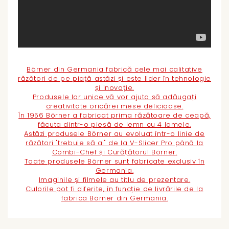
Börner din Germania fabrică cele mai calitative
răzători de pe piață astăzi și este lider în tehnologie
și inovație.
Produsele lor unice vă vor ajuta să adăugați
creativitate oricărei mese delicioase.
În 1956
Börner
a fabricat prima răzătoare de ceapă,
făcuta dintr-o piesă de lemn cu 4 lamele.
Astăzi produsele
Börner
au evoluat într-o linie de
răzători "trebuie să ai" de la V-Slicer Pro până la
Combi-Chef și Curățătorul
Börner
.
Toate produsele
Börner
sunt fabricate exclusiv în
Germania.
Imaginile și filmele au titlu de prezentare.
Culorile pot fi diferite, în funcție de livrările de la
fabrica
Börner
din Germania.