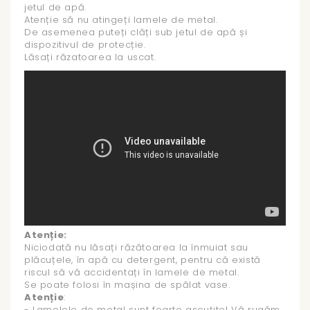
jetul de apă.
Atenție să nu atingeți lamele de metal.
De asemenea puteți clăți sub jetul de apă și
dispozitivul de protecție.
Lăsați răzatoarea la uscat.
Atenție:
Niciodată nu lăsați răzătoarea la înmuiat sau
plăcuțele, în apă cu detergent, pentru că există
riscul să vă accidentați în lamele de metal.
Se poate folosi în mașina de spălat vase.
Atenție
:
- Lamelele de metal sunt foarte ascuțite! Vă rugăm