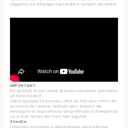
săgeților pe întreaga suprafață a lamelor de metal.
IMPORTANT:
Nu apăsați în jos. Lăsați precizia lamelelor germane
să facă treaba!
Când ajungeți la punctul când nu mai iese nimic din
procesul de radere, apăsați ușor butonul de
deasupra al dispozitivului de protecție și indepărtați
ce a mai ramas din fruct sau legumă.
Atenție:
Folosirea incorecta a dispozitivului de protecție,