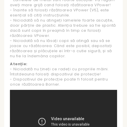
aveți mare grijă cand folosiți răzătoarea VPower!
- Înainte să folosiți răzătoarea VPower (V5), este
esențial să citiți instrucțiunile.
- Niciodată să nu atingeți lamelele foarte ascuțite,
doar părțile de plastic. Atenția trebuie sa fie sporită
dacă sunt copii în preajmă în timp ce folosiți
răzătoarea VPower.
- Niciodată să nu lăsați copii să atingă sau să se
joace cu răzătoarea. Când este posibil, depozitați
răzătoarea și plăcuțele ei într-o cutie sigură, și să
nu fie la îndemâna copiilor.
Atenție:
- Niciodată nu țineți ce radeți cu propriile mâini.
Întotdeauna folosiți dispozitivul de protecție!
- Dispozitivul de protecție poate fi folosit pentru
orice răzătoarea Borner.