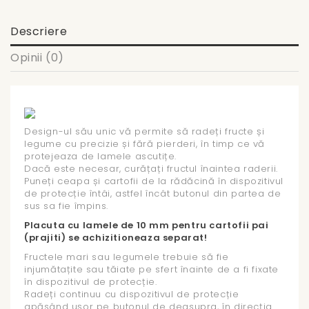
Descriere
Opinii (0)
Design-ul său unic vă permite să radeți fructe și
legume cu precizie și fără pierderi, în timp ce vă
protejeaza de lamele ascutițe.
Dacă este necesar, curățați fructul înaintea raderii.
Puneți ceapa și cartofii de la rădăcină în dispozitivul
de protecție întâi, astfel încât butonul din partea de
sus sa fie împins.
Placuta cu lamele de 10 mm pentru cartofii pai
(prajiti) se achizitioneaza separat!
Fructele mari sau legumele trebuie să fie
injumătațite sau tăiate pe sfert înainte de a fi fixate
în dispozitivul de protecție.
Radeți continuu cu dispozitivul de protecție
apăsând ușor pe butonul de deasupra, în direcția