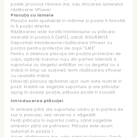
poate provoca rănirea dvs. sau stricarea lamelelor
răzătoarei VPower.
Placuța cu lamele
Placuța este ajustabilă în mărime și poate fi folosită
în 5 poziții diferite.
Răzătoarea este livrată întotdeauna cu plăcuța
inserată în poziția 5 (SAFE), adică SIGURANȚĂ.
Depozitați întotdeaunai răzătoarea VPower cu
poziția pentru protecția de copii "SAFE".
Pentru a debloca placuța din poziția protecției de
copii, apăsați butonul roșu din partea laterală a
suportului cu degetul arătător ori cu degetul cu o
mână în timp ce susțineți ferm răzătoarea VPower
cu cealaltă mână.
Eliberați placuța apăsând ușor cum este ilustrat în
poză. Îndată ce sagețile suportului și ale plăcuței
ajung în aceași poziție, plăcuta poate fi scoasă.
Introducerea plăcuței
:
În ambele părti ale suportului cadru și în partea de
sus a placuței, veți observa o săgeată.
Fixați plăcuța în suportul cadru, când sagețiile
ambelor părți se potrivesc. Plăcuța este acum
automat în poziția 1.
Acum, răzătoarea dvs. este gata de folosire. Dacă