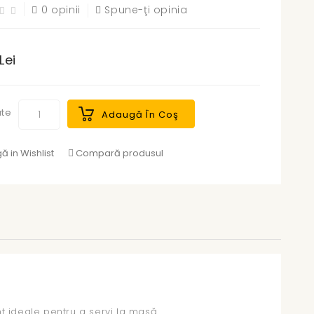
0 opinii
Spune-ţi opinia
Lei
ate
Adaugă În Coş
 in Wishlist
Compară produsul
t ideale pentru a servi la masă.