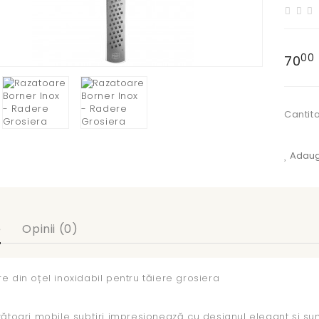
00
70
Cantit
Adaugă
e
Opinii (0)
e din oțel inoxidabil pentru tăiere grosiera
zătoari mobile subțiri impresionează cu designul elegant și sun