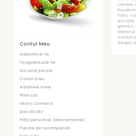
Lamele a
Bucatari
Patru ra
ascuțite
ghimbir 
Mânerul 
montare.
Alegeți î
Contul Meu
Autentifică-te
Înregistrează-te
Am uitat parola
Contul meu
Adresele mele
Wish List
Istoric Comenzi
Descărcări
Plăți periodice (abonamente)
Puncte de recompensă