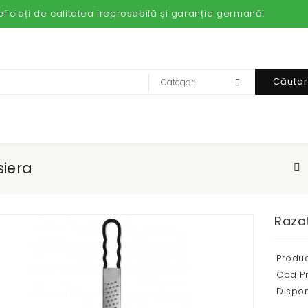
iați de calitatea ireprosabilă și garanția germană!
Căuta
siera
Raza
Produc
Cod P
Disponi