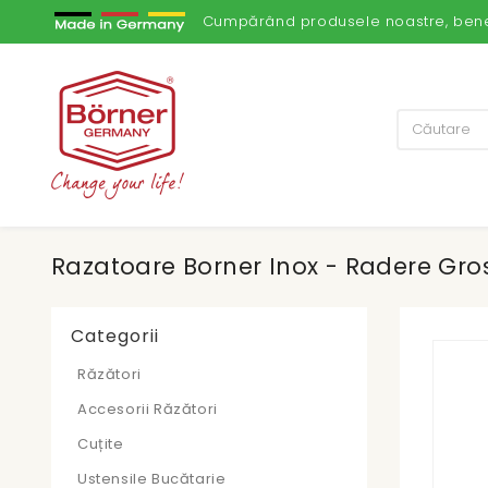
Cumpărând produsele noastre, benefic
Razatoare Borner Inox - Radere Gro
Categorii
Răzători
Accesorii Răzători
Cuțite
Ustensile Bucătarie