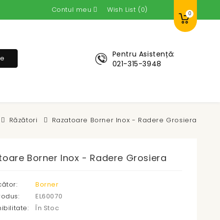
Contul meu
Wish List (0)
0
Pentru Asistență:
re
021-315-3948
Răzători
Razatoare Borner Inox - Radere Grosiera
toare Borner Inox - Radere Grosiera
ător:
Borner
rodus:
EL60070
bilitate:
În Stoc