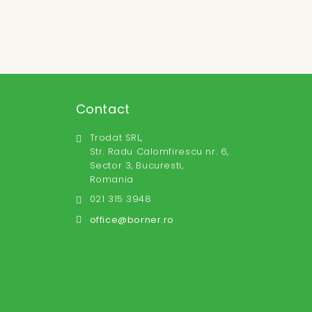
Contact
Trodat SRL,
Str. Radu Calomfirescu nr. 6,
Sector 3, Bucuresti,
Romania
021 315 3948
office@borner.ro