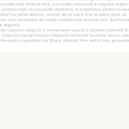
scuțite taie brânză tare, ciocolată, nucșoară și legume super-
i profesioniști recomandă răzătorile la indemana pentru tocare
zatori cu lame diferite, variind de la extra fine la extra gros
 din oțel inoxidabil de înaltă calitate taie brânză tare (parme
și legume.
din cauciuc asigură o manipulare sigură și ușoară. Datorită for
 Capacul transparent protejează lamelele ascuțite atunci cân
ntre patru suprafețe de tăiere diferite: fine, extra-fine, grosier