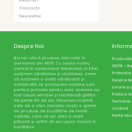
Returnări
Tranzacții
Newsletter
Despre Noi
Informa
Borner oferă produse fabricate în
Producăto
Germania din 1956. Cu sediul nostru
GDPR - R
central în Landscheid-Niederkail, în Eifel,
Protecția
susținem sănătatea și vitalitatea. Vrem
să susținem o dietă sănătoasă și
Despre N
echilibrată, iar produsele noastre sunt
Livrare și
perfect potrivite pentru asta. Acestea au
Politica d
fost cauza emoției și facilitează gătitul
de peste 60 de ani. Misiunea noastră
Termene ș
este de a oferi clienților noștri o gamă
Contact
de produse de bucătărie de înaltă
Harta situ
calitate, care vă vor oferi o viață
plăcută și astfel vă vor ușura munca în
bucătărie.