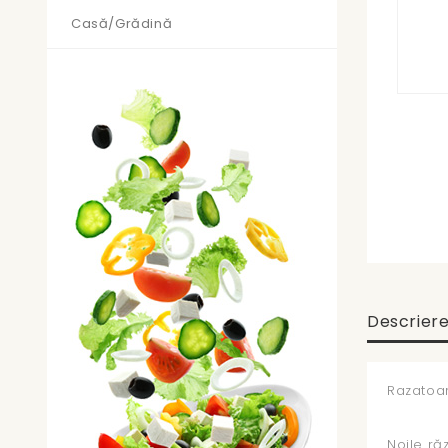
Casă/Grădină
Descrier
Razatoar
Noile ră