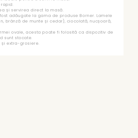
rapid.
a și servirea direct la masă.
, au fost adăugate la gama de produse Borner. Lamele
zan, brânză de munte și cedar), ciocolată, nucșoară,
mei ovale, acesta poate fi folosită ca dispozitiv de
d sunt stocate.
e și extra-grosiere.