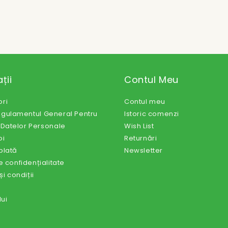
ții
Contul Meu
ri
Contul meu
egulamentul General Pentru
Istoric comenzi
 Datelor Personale
Wish List
oi
Returnări
 plată
Newsletter
e confidențialitate
i condiții
lui