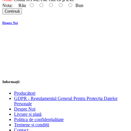
Nota:
Rău
Bun
Continuă
Despre Noi
Borner oferă produse fabricate în Germania din 1956. Cu sediul
nostru central în Landscheid-Niederkail, în Eifel, susținem sănătatea
și vitalitatea. Vrem să susținem o dietă sănătoasă și echilibrată, iar
produsele noastre sunt perfect potrivite pentru asta. Acestea au fost
cauza emoției și facilitează gătitul de peste 60 de ani. Misiunea
noastră este de a oferi clienților noștri o gamă de produse de
bucătărie de înaltă calitate, care vă vor oferi o viață plăcută și astfel
vă vor ușura munca în bucătărie.
Informații
Producători
GDPR - Regulamentul General Pentru Protecția Datelor
Personale
Despre Noi
Livrare și plată
Politica de confidențialitate
Termene și condiții
Contact