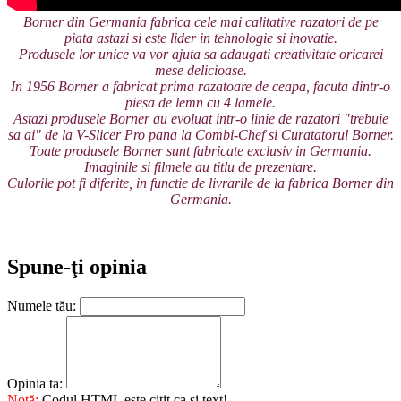
Borner din Germania fabrica cele mai calitative razatori de pe
piata astazi si este lider in tehnologie si inovatie.
Produsele lor unice va vor ajuta sa adaugati creativitate oricarei
mese delicioase.
In 1956 Borner a fabricat prima razatoare de ceapa, facuta dintr-o
piesa de lemn cu 4 lamele.
Astazi produsele Borner au evoluat intr-o linie de razatori "trebuie
sa ai" de la V-Slicer Pro pana la Combi-Chef si Curatatorul Borner.
Toate produsele Borner sunt fabricate exclusiv in Germania.
Imaginile si filmele au titlu de prezentare.
Culorile pot fi diferite, in functie de livrarile de la fabrica Borner din
Germania.
Spune-ţi opinia
Numele tău:
Opinia ta:
Notă:
Codul HTML este citit ca şi text!