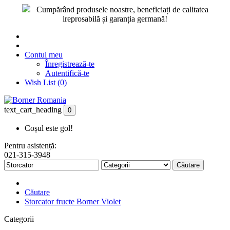
Cumpărând produsele noastre, beneficiați de calitatea
ireprosabilă și garanția germană!
Contul meu
Înregistrează-te
Autentifică-te
Wish List (0)
text_cart_heading
0
Coșul este gol!
Pentru asistență:
021-315-3948
Căutare
Căutare
Storcator fructe Borner Violet
Categorii