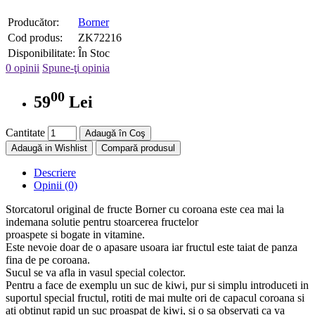
Producător:
Borner
Cod produs:
ZK72216
Disponibilitate:
În Stoc
0 opinii
Spune-ţi opinia
00
59
Lei
Cantitate
Adaugă în Coş
Adaugă in Wishlist
Compară produsul
Descriere
Opinii (0)
Storcatorul original de fructe Borner cu coroana este cea mai la
indemana solutie pentru stoarcerea fructelor
proaspete si bogate in vitamine.
Este nevoie doar de o apasare usoara iar fructul este taiat de panza
fina de pe coroana.
Sucul se va afla in vasul special colector.
Pentru a face de exemplu un suc de kiwi, pur si simplu introduceti in
suportul special fructul, rotiti de mai multe ori de capacul coroana si
ati obtinut rapid un suc proaspat de kiwi, si o sa observati ca va